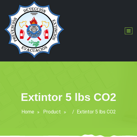
Skip
to
content
Extintor 5 lbs CO2
Home
Product
/
Extintor 5 lbs CO2