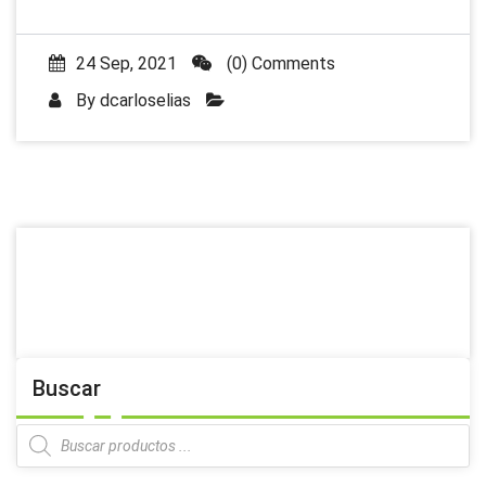
24 Sep, 2021
(0) Comments
By
dcarloselias
Buscar
Products
search