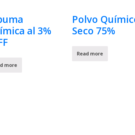
puma
Polvo Químic
ímica al 3%
Seco 75%
FF
Read more
d more