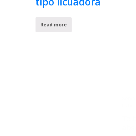
tipo licuadora
Read more
Somos
Extin
Te 
abs